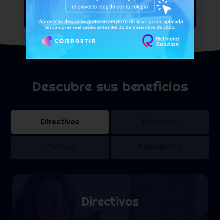
equipos directivos y docentes.
Descubre sus beneficios
Directivos
Docentes
Familias
Estudiantes
Directivos