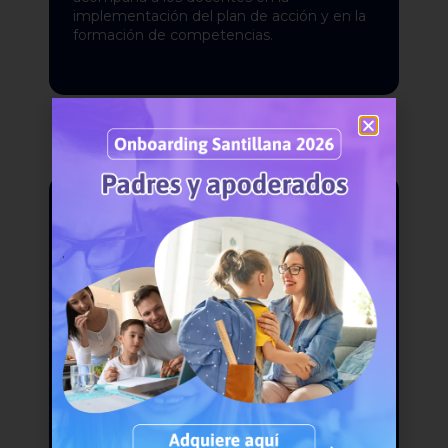
implementación del plan de acción y en la
formación de competencias.
ANALIZAMOS
.
Análisis de
resultados
Evaluamos las acciones, identificamos
áreas de mejora y realizamos ajustes con el
objetivo de lograr un progreso constante,
en colaboración permanente con los